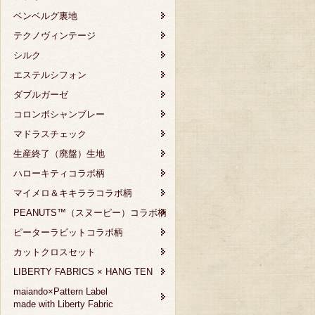
ベンベルグ裏地
テクノヴィンテージ
シルク
エステルシフォン
ダブルガーゼ
コロンボシャンブレー
マドラスチェック
生産終了（廃盤）生地
ハローキティコラボ柄
マイメロ＆キキララコラボ柄
PEANUTS™（スヌーピー）コラボ柄
ピーターラビットコラボ柄
カットクロスセット
LIBERTY FABRICS × HANG TEN
maiando×Pattern Label
made with Liberty Fabric