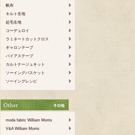
帆布
キルト生地
起毛生地
コーデュロイ
ラミネートカットクロス
ギャロンテープ
バイアステープ
カルトナージュキット
ソーイングバスケット
ソーイングレシピ
moda fabric William Morris
V&A William Morris