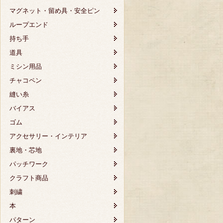
マグネット・留め具・安全ピン
ループエンド
持ち手
道具
ミシン用品
チャコペン
縫い糸
バイアス
ゴム
アクセサリー・インテリア
裏地・芯地
パッチワーク
クラフト商品
刺繍
本
パターン