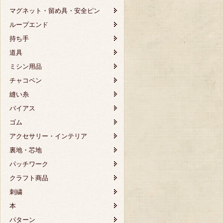
マグネット・留め具・安全ピン
ループエンド
持ち手
道具
ミシン用品
チャコペン
縫い糸
バイアス
ゴム
アクセサリー・インテリア
裏地・芯地
パッチワーク
クラフト商品
刺繍
本
パターン