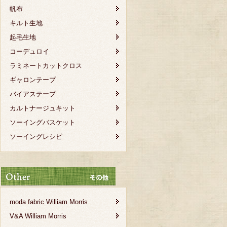
帆布
キルト生地
起毛生地
コーデュロイ
ラミネートカットクロス
ギャロンテープ
バイアステープ
カルトナージュキット
ソーイングバスケット
ソーイングレシピ
moda fabric William Morris
V&A William Morris