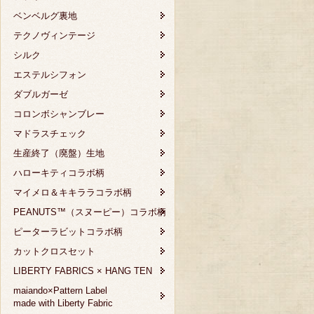
ベンベルグ裏地
テクノヴィンテージ
シルク
エステルシフォン
ダブルガーゼ
コロンボシャンブレー
マドラスチェック
生産終了（廃盤）生地
ハローキティコラボ柄
マイメロ＆キキララコラボ柄
PEANUTS™（スヌーピー）コラボ柄
ピーターラビットコラボ柄
カットクロスセット
LIBERTY FABRICS × HANG TEN
maiando×Pattern Label
made with Liberty Fabric