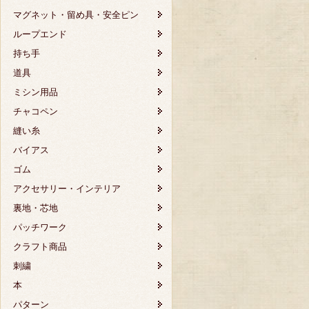
マグネット・留め具・安全ピン
ループエンド
持ち手
道具
ミシン用品
チャコペン
縫い糸
バイアス
ゴム
アクセサリー・インテリア
裏地・芯地
パッチワーク
クラフト商品
刺繍
本
パターン