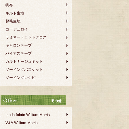
帆布
キルト生地
起毛生地
コーデュロイ
ラミネートカットクロス
ギャロンテープ
バイアステープ
カルトナージュキット
ソーイングバスケット
ソーイングレシピ
moda fabric William Morris
V&A William Morris