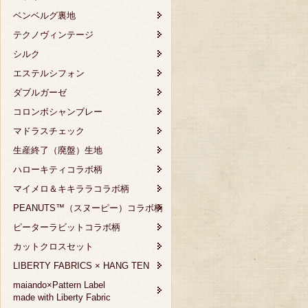
ベンベルグ裏地
テクノヴィンテージ
シルク
エステルシフォン
ダブルガーゼ
コロンボシャンブレー
マドラスチェック
生産終了（廃盤）生地
ハローキティコラボ柄
マイメロ＆キキララコラボ柄
PEANUTS™（スヌーピー）コラボ柄
ピーターラビットコラボ柄
カットクロスセット
LIBERTY FABRICS × HANG TEN
maiando×Pattern Label
made with Liberty Fabric