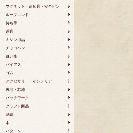
マグネット・留め具・安全ピン
ループエンド
持ち手
道具
ミシン用品
チャコペン
縫い糸
バイアス
ゴム
アクセサリー・インテリア
裏地・芯地
パッチワーク
クラフト商品
刺繍
本
パターン