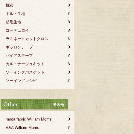
帆布
キルト生地
起毛生地
コーデュロイ
ラミネートカットクロス
ギャロンテープ
バイアステープ
カルトナージュキット
ソーイングバスケット
ソーイングレシピ
moda fabric William Morris
V&A William Morris