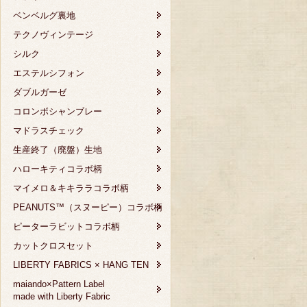
ベンベルグ裏地
テクノヴィンテージ
シルク
エステルシフォン
ダブルガーゼ
コロンボシャンブレー
マドラスチェック
生産終了（廃盤）生地
ハローキティコラボ柄
マイメロ＆キキララコラボ柄
PEANUTS™（スヌーピー）コラボ柄
ピーターラビットコラボ柄
カットクロスセット
LIBERTY FABRICS × HANG TEN
maiando×Pattern Label
made with Liberty Fabric