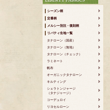
シーズン柄
定番柄
メルシー別注・復刻柄
リバティ生地一覧
タナローン（国産）
タナローン（無地）
タナローン（チェック）
ラミネート
帆布
オーガニックタナローン
キルティング
シェラトンジャージ
（タナジャージ）
コーデュロイ
リヨセルローン