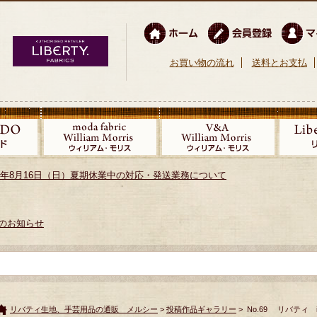
お買い物の流れ
送料とお支払
026年8月16日（日）夏期休業中の対応・発送業務について
のお知らせ
リバティ生地、手芸用品の通販 メルシー
>
投稿作品ギャラリー
> No.69 リバティ i