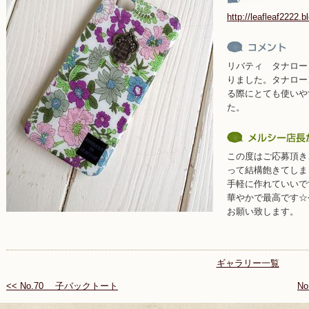
http://leafleaf2222.
リバティ タナローン
りました。タナロー
る際にとても使いや
た。
この度はご応募頂き、
って結構飽きてしま
手軽に作れていいで
華やかで最高です☆
お願い致します。
ギャラリー一覧
<< No.70 子バックトート
N