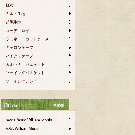
帆布
キルト生地
起毛生地
コーデュロイ
ラミネートカットクロス
ギャロンテープ
バイアステープ
カルトナージュキット
ソーイングバスケット
ソーイングレシピ
moda fabric William Morris
V&A William Morris