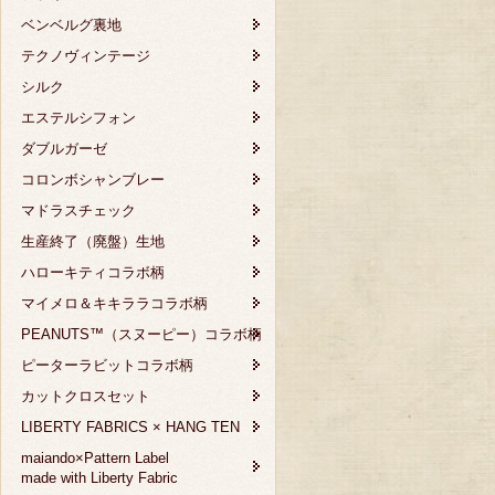
ベンベルグ裏地
テクノヴィンテージ
シルク
エステルシフォン
ダブルガーゼ
コロンボシャンブレー
マドラスチェック
生産終了（廃盤）生地
ハローキティコラボ柄
マイメロ＆キキララコラボ柄
PEANUTS™（スヌーピー）コラボ柄
ピーターラビットコラボ柄
カットクロスセット
LIBERTY FABRICS × HANG TEN
maiando×Pattern Label
made with Liberty Fabric