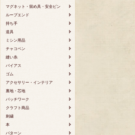
マグネット・留め具・安全ピン
ループエンド
持ち手
道具
ミシン用品
チャコペン
縫い糸
バイアス
ゴム
アクセサリー・インテリア
裏地・芯地
パッチワーク
クラフト商品
刺繍
本
パターン