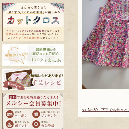
<< No.89 下手でも堂々