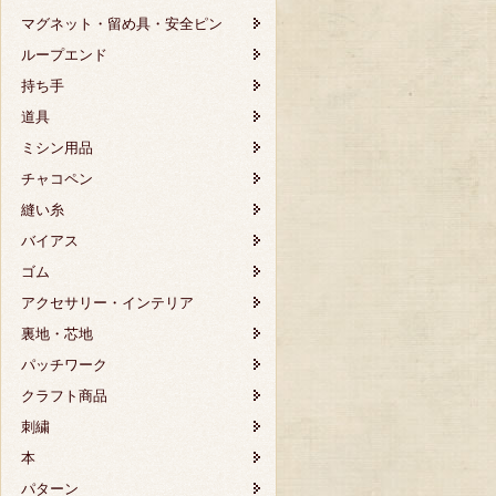
マグネット・留め具・安全ピン
ループエンド
持ち手
道具
ミシン用品
チャコペン
縫い糸
バイアス
ゴム
アクセサリー・インテリア
裏地・芯地
パッチワーク
クラフト商品
刺繍
本
パターン