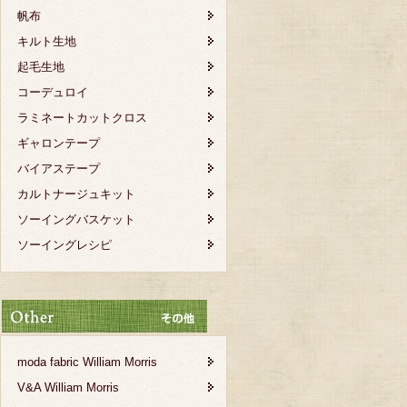
帆布
キルト生地
起毛生地
コーデュロイ
ラミネートカットクロス
ギャロンテープ
バイアステープ
カルトナージュキット
ソーイングバスケット
ソーイングレシピ
moda fabric William Morris
V&A William Morris