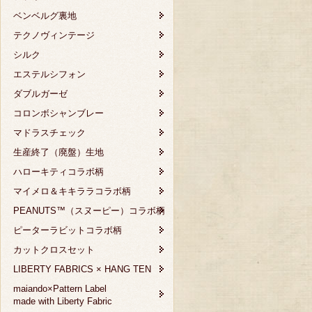
ベンベルグ裏地
テクノヴィンテージ
シルク
エステルシフォン
ダブルガーゼ
コロンボシャンブレー
マドラスチェック
生産終了（廃盤）生地
ハローキティコラボ柄
マイメロ＆キキララコラボ柄
PEANUTS™（スヌーピー）コラボ柄
ピーターラビットコラボ柄
カットクロスセット
LIBERTY FABRICS × HANG TEN
maiando×Pattern Label
made with Liberty Fabric