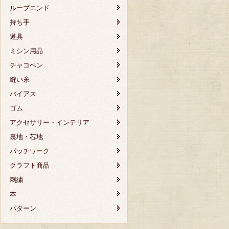
ループエンド
持ち手
道具
ミシン用品
チャコペン
縫い糸
バイアス
ゴム
アクセサリー・インテリア
裏地・芯地
パッチワーク
クラフト商品
刺繍
本
パターン