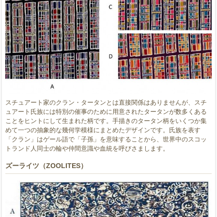
スチュアート家のクラン・タータンとは直接関係はありませんが、スチ
ュアート氏族には特別の催事のために用意されたタータンが数多くある
ことをヒントにして生まれた柄です。手描きのタータン柄をいくつか集
めて一つの抽象的な幾何学模様にまとめたデザインです。氏族を表す
「クラン」はゲール語で「子孫」を意味することから、世界中のスコッ
トランド人同士の輪や仲間意識や血統を呼びさまします。
ズーライツ（ZOOLITES）