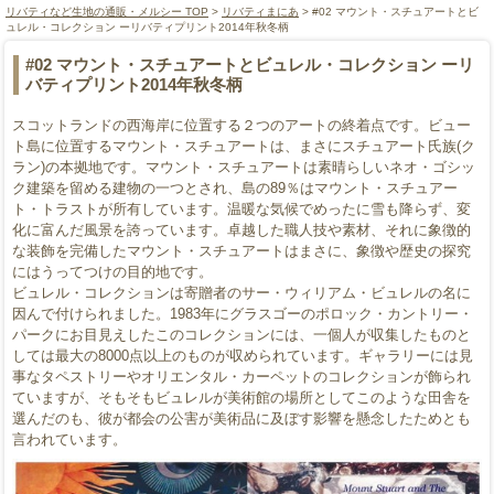
リバティなど生地の通販・メルシー TOP
>
リバティまにあ
> #02 マウント・スチュアートとビ
ュレル・コレクション ーリバティプリント2014年秋冬柄
#02 マウント・スチュアートとビュレル・コレクション ーリ
バティプリント2014年秋冬柄
スコットランドの西海岸に位置する２つのアートの終着点です。ビュー
ト島に位置するマウント・スチュアートは、まさにスチュアート氏族(ク
ラン)の本拠地です。マウント・スチュアートは素晴らしいネオ・ゴシッ
ク建築を留める建物の一つとされ、島の89％はマウント・スチュアー
ト・トラストが所有しています。温暖な気候でめったに雪も降らず、変
化に富んだ風景を誇っています。卓越した職人技や素材、それに象徴的
な装飾を完備したマウント・スチュアートはまさに、象徴や歴史の探究
にはうってつけの目的地です。
ビュレル・コレクションは寄贈者のサー・ウィリアム・ビュレルの名に
因んで付けられました。1983年にグラスゴーのポロック・カントリー・
パークにお目見えしたこのコレクションには、一個人が収集したものと
しては最大の8000点以上のものが収められています。ギャラリーには見
事なタペストリーやオリエンタル・カーペットのコレクションが飾られ
ていますが、そもそもビュレルが美術館の場所としてこのような田舎を
選んだのも、彼が都会の公害が美術品に及ぼす影響を懸念したためとも
言われています。