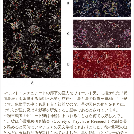
マウント・スチュアートの廊下の巨大なヴォールト天井に描かれた「黄
道星座」を象徴する摩訶不思議な存在や、星と星の軌道を題材にした柄
です。象徴学の中でも最も古く複雑なのが、星や天体の動きをもとに、
それらが星に及ぼす影響を研究する占星学であるとされています。
神秘主義者のビュート卿は神秘にまつわることなら何でも好む人でし
た。彼は心霊現象研究協会（Society of Psychical Research）の副会長
を務めると同時にアマチュアの天文学者でもありました。彼の邸宅のほ
とんどに天体観測所が設けられていました。黒い紙に白とグレーのチョ