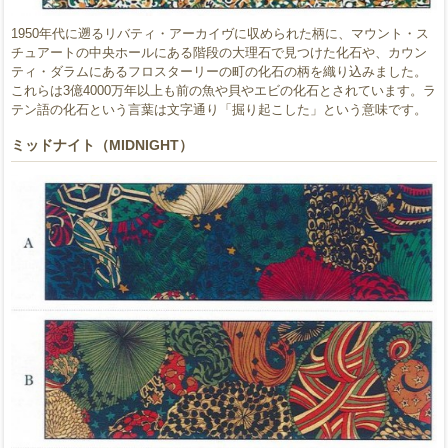
1950年代に遡るリバティ・アーカイヴに収められた柄に、マウント・ス
チュアートの中央ホールにある階段の大理石で見つけた化石や、カウン
ティ・ダラムにあるフロスターリーの町の化石の柄を織り込みました。
これらは3億4000万年以上も前の魚や貝やエビの化石とされています。ラ
テン語の化石という言葉は文字通り「掘り起こした」という意味です。
ミッドナイト（MIDNIGHT）