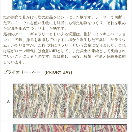
塩の洞窟で見かける塩の結晶をヒントにした柄です。レーザーで切断し
たアルミニウムを使い生物にも結晶にも似た彫刻をつくり、それを収め
た写真を集めてつくり上げた柄です。
最初のアート・ギャラリーともいえる洞窟は、抱卵（インキュベーショ
ン）、冬眠、撤退を象徴しています。塩から派生した言葉に「サラリウ
ム」がありますが、これは後にサラリーという言葉になりました。これ
は塩がローマ時代には合意の印として、また兵士の俸給として支給され
ていたことによるものです。塩は癒し、保存、殺菌、生命と危険を象徴
しています。
プライオリー・ベー (PRIORY BAY)