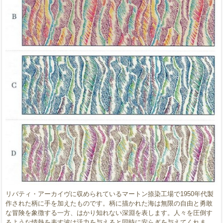
リバティ・アーカイヴに収められているマートン捺染工場で1950年代製
作された柄に手を加えたものです。柄に描かれた海は無限の自由と勇敢
な冒険を象徴する一方、はかり知れない深淵を表します。人々を圧倒す
るような情熱を表す波は活力を与えると同時に安らぎを与えてくれま