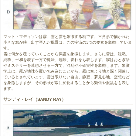
マット・マディソンは霧、雪と雲を象徴する柄です。三角形で描かれた
小さな窓が映し出す歪んだ風景は、この宇宙の3つの要素を象徴していま
す。
雪は何かを覆っていくことから保護を象徴します。さらに雪は、沈黙、
純粋、平和を表す一方で魔法、危険、畏れをも表します。霧はおとぎ話
やミステリーを連想させる一方で、混乱や不確実性を象徴します。象徴
学上は、霧が地球を覆い包み込むことから、霧は空より地と深く関連し
ているとされています。雲は限りない自由、静寂、夢見心地、空想など
を象徴しますが、その形状が常に変化することから緊張や混乱をも表し
ます。
サンディ・レイ（SANDY RAY）