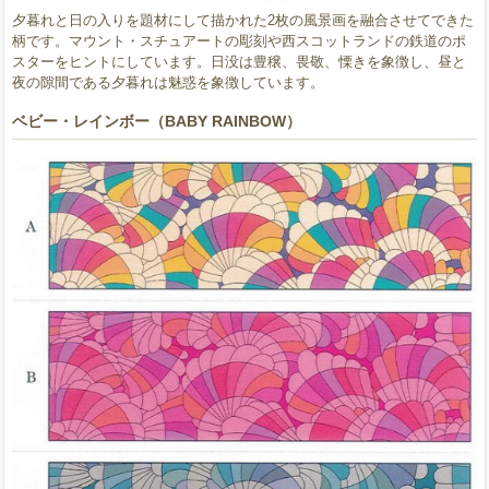
夕暮れと日の入りを題材にして描かれた2枚の風景画を融合させてできた
柄です。マウント・スチュアートの彫刻や西スコットランドの鉄道のポ
スターをヒントにしています。日没は豊穣、畏敬、慄きを象徴し、昼と
夜の隙間である夕暮れは魅惑を象徴しています。
ベビー・レインボー（BABY RAINBOW）