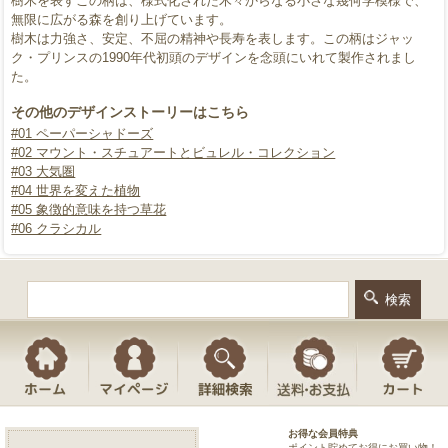
樹木を表すこの柄は、様式化された木々からなる小さな幾何学模様で、
無限に広がる森を創り上げています。
樹木は力強さ、安定、不屈の精神や長寿を表します。この柄はジャッ
ク・プリンスの1990年代初頭のデザインを念頭にいれて製作されまし
た。
その他のデザインストーリーはこちら
#01 ペーパーシャドーズ
#02 マウント・スチュアートとビュレル・コレクション
#03 大気圏
#04 世界を変えた植物
#05 象徴的意味を持つ草花
#06 クラシカル
お得な会員特典
ポイント貯めてお得にお買い物！