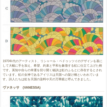
1970年代のアーティスト、リシャール・ペドゥッツイのデザインを基に
して大幅に手を加え、希望、約束と平和を象徴する虹に仕立て上げた柄
です。英知や自らの幸運を切り開く秘訣は虹のふもとに存在するとされ
ています。虹の女神であるアイリスは天国への架け橋といわれていま
す。詩人たちは虹を天国の染料や天の万華鏡と呼んできました。
ヴァネッサ (VANESSA)