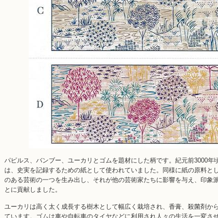
パピルス、バンブー、ユーカリとゴムを題材にした柄です。紀元前3000
は、史実を記録するための紙として使われていました。同様に紙の原料と
のある芸術の一つを生み出し、それが他の芸術家たちに影響を与え、印象
とに貢献しました。
ユーカリは高く太く成長する樹木として幅広く栽培され、香膏、殺菌剤か
ています。ゴムは車や自転車のタイヤなどに利用され人々の生活を一変さ