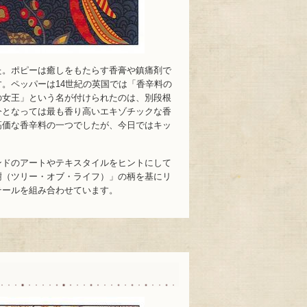
た。ポピーは癒しをもたらす香膏や鎮痛剤で
。ペッパーは14世紀の英国では「香辛料の
の女王」という名が付けられたのは、別段根
今となっては最も香り高いエキゾチックな香
高価な香辛料の一つでしたが、今日ではキッ
ンドのアートやテキスタイルをヒントにして
樹（ツリー・オブ・ライフ）」の柄を基にリ
テールを組み合わせています。