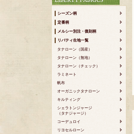
シーズン柄
定番柄
メルシー別注・復刻柄
リバティ生地一覧
タナローン（国産）
タナローン（無地）
タナローン（チェック）
ラミネート
帆布
オーガニックタナローン
キルティング
シェラトンジャージ
（タナジャージ）
コーデュロイ
リヨセルローン