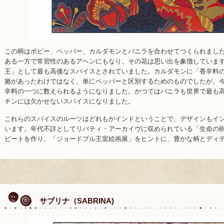
この柄はポピー、ペッパー、カルダモンとバニラを合わせてつくられまし
ある一方で常習性のあるアヘンにもなり、その花は思い出を象徴しています
王」として最も高価なスパイスとされていました。カルダモンに「香辛料
拠があったわけではなく、単にペッパーと区別するためのものでしたが、
辛料の一つに数えられるようになりました。かつてはバニラも世界で最も
チンには欠かせないスパイスになりました。
これらのスパイスのルーツはどれもがインドということで、デザインもイ
います。年代不詳としてリバティ・アーカイヴに収められている「生命の
ピートを作り、「ジョードプル王室絵画展」をヒントに、豊かな柄とディ
サブリナ（SABRINA)