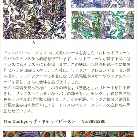
ドレスのバック・スタイルに巣嵐いレースをあしらったレッドファーン
のバラのドレスから着想を得ています。レッドファーンが愛する花々は
ドレスにもイラストにも登場します。この柄は、水彩画用紙一面に抽象
的にバラを自由にスケッチした後に、ワックス・クレヨンでタータン柄
を描き、レッドファーンで有名になった乗馬服やスポーツウェアのツィ
ードを表し、さらに全体を黒で塗りました。
その下準備が整った地に、バラの柄をより整然としたリピート柄に手描
きし、ワックス・クレヨンからバラの部分をハッチングした後に黒の地
色をデジタル処理で取り除きました。その結果、ワックス部分と絵具部
分画が生み出す奥行きにより、ドレスのバック・スタイルの立体感を際
立たせています。
The Cadbys＜ザ・キャッドビーズ＞ -No.3635260