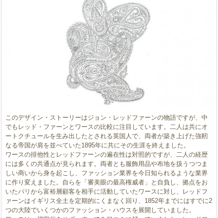
このデザイン・ストーリーはジョン・レッドファーンの物語ですが、中
でもレッド・ファーンとワースの比較に注目しています。二人は共にオ
ートクチュールを生み出したとされる英国人で、両者が築き上げた強靭
なる帝国が肩を並べていた1895年に共にその生涯を終えました。
ワースの排他性とレッドファーンの遍在性は対照的ですが、二人の経歴
には多くの共通点が見られます。両者とも服飾用品や布地を扱うつつま
しい商いから身を起こし、ファッション業界を今日知られるような業界
に作り変えました。自らを「審美眼の最高権威者」と自負し、拠点をお
いたパリから富裕層顧客を相手に活動していたワースに対し、レッドフ
ァーンはイギリス全土を定期的にくまなく回り、1852年までにはすでに2
つの大陸でいくつかのファッション・ハウスを展開していました。