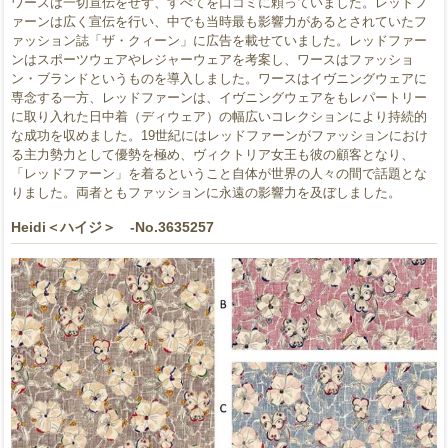
ワースは一切宣伝をせず、すべてを口コミに頼っていました。レッドフ
ァーンは広く宣伝を行い、中でも当時最も影響力があるとされていたフ
ァッション誌「ザ・クィーン」に広告を載せていました。レッドファー
ンはスポーツウェアやレジャーウェアを考案し、ワースはファッショ
ン・ブランドというものを導入しました。ワースはイヴニングウェアに
専念する一方、レッドファーンは、イヴニングウェアをもレパートリー
に取り入れた日中着（ディウェア）の幅広いコレクションにより持続的
な成功を収めました。19世紀にはレッドファーンがファッションにおけ
る主力勢力として優勢を極め、ヴィクトリア女王も彼の顧客となり、
「レッドファーン」を着るということ自体が世界の人々の間で話題とな
りました。両者ともファッションに永遠の影響力を及ぼしました。
Heidi＜ハイジ＞ -No.3635257