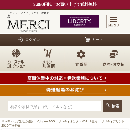
3,980円以上お買い上げで送料無料
リバティ・ファブリックス正規販売
店
ログイン
カート
リバティなど生地の通販・メルシー TOP
>
リバティまにあ
> #02 19世紀 ―リバティプリント
2015年秋冬柄