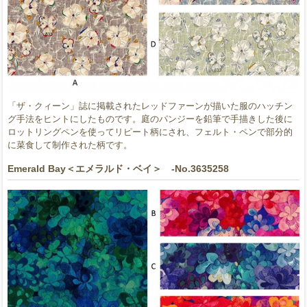
「ザ・クィーン」誌に掲載されたレッドファーンが描いた服のハッチン
グ手法をヒントにしたものです。庭のパンジーを鉛筆で手描きした後に
ロットリングペンを使ってリピート柄にされ、フェルト・ペンで部分的
に菜食して制作された柄です。
Emerald Bay＜エメラルド・ベイ＞ -No.3635258