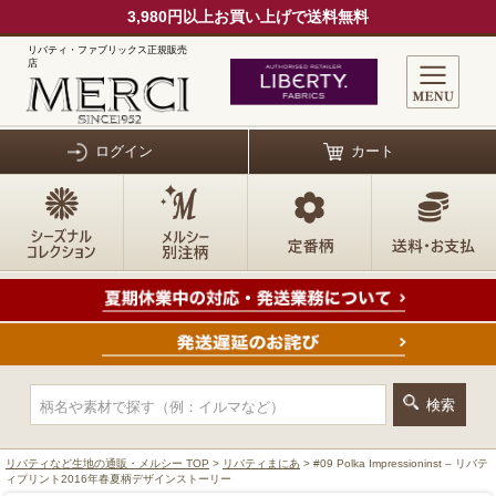
3,980円以上お買い上げで送料無料
リバティ・ファブリックス正規販売
店
ログイン
カート
リバティなど生地の通販・メルシー TOP
>
リバティまにあ
> #09 Polka Impressioninst – リバテ
ィプリント2016年春夏柄デザインストーリー