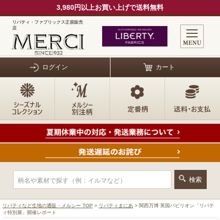
3,980円以上お買い上げで送料無料
リバティ・ファブリックス正規販売
店
ログイン
カート
リバティなど生地の通販・メルシー TOP
>
リバティまにあ
> 関西万博 英国パビリオン「リバテ
ィ特別展」開催レポート