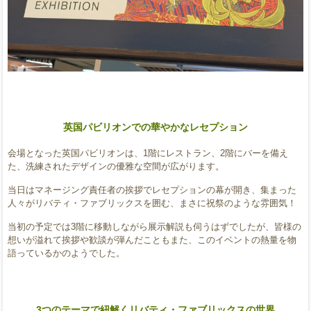
英国パビリオンでの華やかなレセプション
会場となった英国パビリオンは、1階にレストラン、2階にバーを備え
た、洗練されたデザインの優雅な空間が広がります。
当日はマネージング責任者の挨拶でレセプションの幕が開き、集まった
人々がリバティ・ファブリックスを囲む、まさに祝祭のような雰囲気！
当初の予定では3階に移動しながら展示解説も伺うはずでしたが、皆様の
想いが溢れて挨拶や歓談が弾んだこともまた、このイベントの熱量を物
語っているかのようでした。
3つのテーマで紐解くリバティ・
ファブリックスの世界