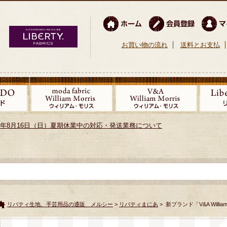
お買い物の流れ
送料とお支払
026年8月16日（日）夏期休業中の対応・発送業務について
リバティ生地、手芸用品の通販 メルシー
>
リバティまにあ
> 新ブランド「V&A Willia