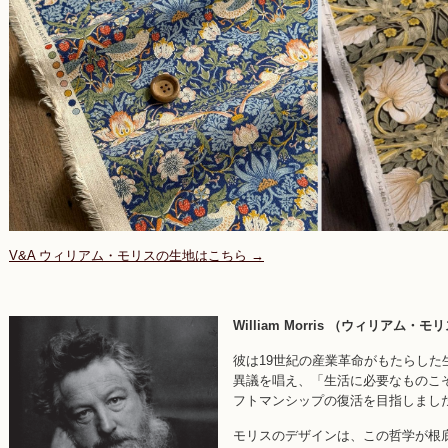
V&A ウィリアム・モリスの生地はこちら →
William Morris （ウィリアム・モ
彼は19世紀の産業革命がもたらし
異議を唱え、「生活に必要なものこ
フトマンシップの復活を目指しまし
モリスのデザインは、この哲学が根