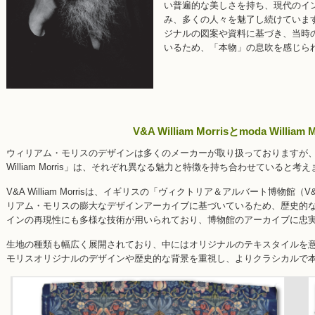
い普遍的な美しさを持ち、現代のイ
み、多くの人々を魅了し続けていま
ジナルの図案や資料に基づき、当時
いるため、「本物」の息吹を感じら
V&A William Morrisとmoda William
ウィリアム・モリスのデザインは多くのメーカーが取り扱っておりますが、特に「V&A
William Morris」は、それぞれ異なる魅力と特徴を持ち合わせていると考
V&A William Morrisは、イギリスの「ヴィクトリア＆アルバート博物
リアム・モリスの膨大なデザインアーカイブに基づいているため、歴史的
インの再現性にも多様な技術が用いられており、博物館のアーカイブに忠
生地の種類も幅広く展開されており、中にはオリジナルのテキスタイルを
モリスオリジナルのデザインや歴史的な背景を重視し、よりクラシカルで