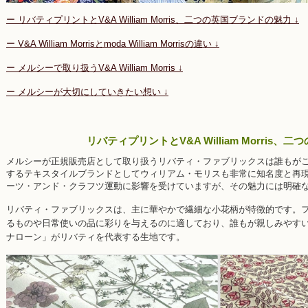
ー リバティプリントとV&A William Morris、二つの英国ブランドの魅力 ↓
ー V&A William Morrisとmoda William Morrisの違い ↓
ー メルシーで取り扱うV&A William Morris ↓
ー メルシーが大切にしていきたい想い ↓
リバティプリントとV&A William Morris
メルシーが正規販売店として取り扱うリバティ・ファブリックスは誰もが
するテキスタイルブランドとしてウィリアム・モリスも非常に知名度と再
ーツ・アンド・クラフツ運動に影響を受けていますが、その魅力には明確
リバティ・ファブリックスは、主に華やかで繊細な小花柄が特徴的です。
るものや日常使いの品に彩りを与えるのに適しており、誰もが親しみやす
ナローン」がリバティを代表する生地です。