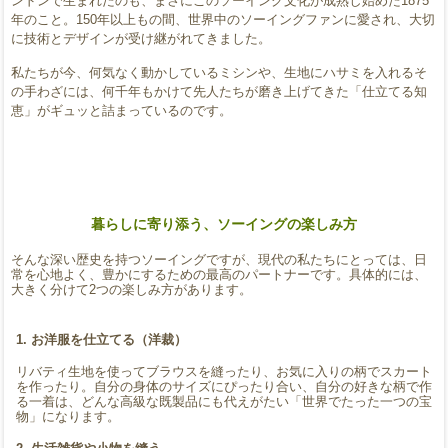
ンドンで生まれたのも、まさにこのソーイング文化が成熟し始めた1875
年のこと。150年以上もの間、世界中のソーイングファンに愛され、大切
に技術とデザインが受け継がれてきました。
私たちが今、何気なく動かしているミシンや、生地にハサミを入れるそ
の手わざには、何千年もかけて先人たちが磨き上げてきた「仕立てる知
恵」がギュッと詰まっているのです。
暮らしに寄り添う、ソーイングの楽しみ方
そんな深い歴史を持つソーイングですが、現代の私たちにとっては、日
常を心地よく、豊かにするための最高のパートナーです。具体的には、
大きく分けて2つの楽しみ方があります。
1. お洋服を仕立てる（洋裁）
リバティ生地を使ってブラウスを縫ったり、お気に入りの柄でスカート
を作ったり。自分の身体のサイズにぴったり合い、自分の好きな柄で作
る一着は、どんな高級な既製品にも代えがたい「世界でたった一つの宝
物」になります。