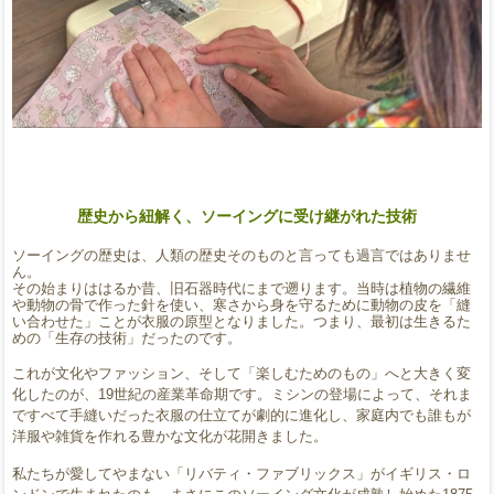
歴史から紐解く、ソーイングに受け継がれた技術
ソーイングの歴史は、人類の歴史そのものと言っても過言ではありませ
ん。
その始まりははるか昔、旧石器時代にまで遡ります。当時は植物の繊維
や動物の骨で作った針を使い、寒さから身を守るために動物の皮を「縫
い合わせた」ことが衣服の原型となりました。つまり、最初は生きるた
めの「生存の技術」だったのです。
これが文化やファッション、そして「楽しむためのもの」へと大きく変
化したのが、19世紀の産業革命期です。ミシンの登場によって、それま
ですべて手縫いだった衣服の仕立てが劇的に進化し、家庭内でも誰もが
洋服や雑貨を作れる豊かな文化が花開きました。
私たちが愛してやまない「リバティ・ファブリックス」がイギリス・ロ