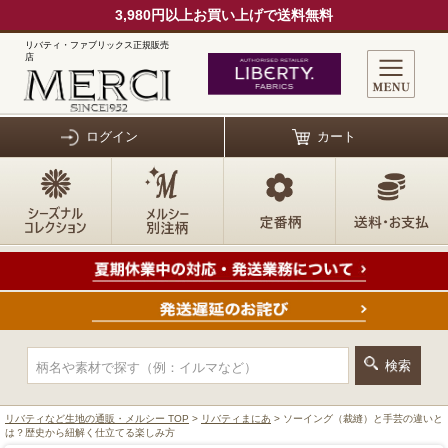
3,980円以上お買い上げで送料無料
リバティ・ファブリックス正規販売
店
ログイン
カート
リバティなど生地の通販・メルシー TOP
>
リバティまにあ
> ソーイング（裁縫）と手芸の違いと
は？歴史から紐解く仕立てる楽しみ方