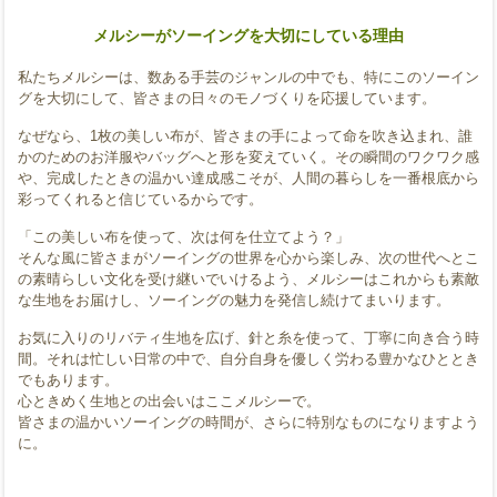
メルシーがソーイングを大切にしている理由
私たちメルシーは、数ある手芸のジャンルの中でも、特にこのソーイン
グを大切にして、皆さまの日々のモノづくりを応援しています。
なぜなら、1枚の美しい布が、皆さまの手によって命を吹き込まれ、誰
かのためのお洋服やバッグへと形を変えていく。その瞬間のワクワク感
や、完成したときの温かい達成感こそが、人間の暮らしを一番根底から
彩ってくれると信じているからです。
「この美しい布を使って、次は何を仕立てよう？」
そんな風に皆さまがソーイングの世界を心から楽しみ、次の世代へとこ
の素晴らしい文化を受け継いでいけるよう、メルシーはこれからも素敵
な生地をお届けし、ソーイングの魅力を発信し続けてまいります。
お気に入りのリバティ生地を広げ、針と糸を使って、丁寧に向き合う時
間。それは忙しい日常の中で、自分自身を優しく労わる豊かなひととき
でもあります。
心ときめく生地との出会いはここメルシーで。
皆さまの温かいソーイングの時間が、さらに特別なものになりますよう
に。