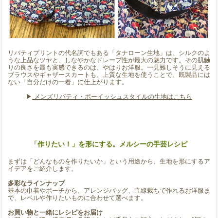
リバティプリントの代名詞でもある「タナローン生地」は、シルクのよ
うな上品なツヤと、しなやかなドレープ性が最大の魅力です。その肌触
りの良さを最も実感できるのは、やはりお洋服。一見難しそうに見える
ブラウスやギャザースカートも、上質な生地を使うことで、既製品には
ない「自分だけの一着」に仕上がります。
▶︎
メンズリバティ・ボーイッシュスタイルの生地はこちら
「作りたい！」を形にする。メルシーの手芸レシピ
まずは「どんなものを作りたいか」という用途から、生地を形にするア
イデアをご紹介します。
多彩なラインナップ
基本の巾着やポーチから、アレンジバッグ、直線裁ちで作れるお洋服ま
で、レベルや作りたいものに合わせて選べます。
お買い物と一緒にレシピをお届け