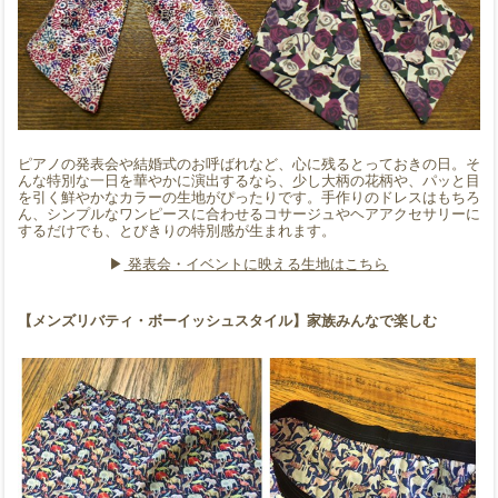
ピアノの発表会や結婚式のお呼ばれなど、心に残るとっておきの日。そ
んな特別な一日を華やかに演出するなら、少し大柄の花柄や、パッと目
を引く鮮やかなカラーの生地がぴったりです。手作りのドレスはもちろ
ん、シンプルなワンピースに合わせるコサージュやヘアアクセサリーに
するだけでも、とびきりの特別感が生まれます。
▶︎
発表会・イベントに映える生地はこちら
【メンズリバティ・ボーイッシュスタイル】家族みんなで楽しむ