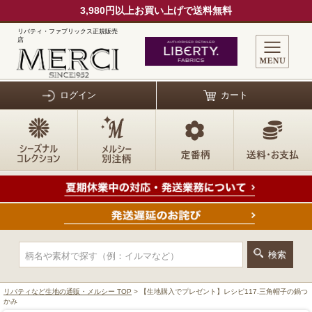
3,980円以上お買い上げで送料無料
リバティ・ファブリックス正規販売
店
ログイン
カート
リバティなど生地の通販・メルシー TOP
> 【生地購入でプレゼント】レシピ117.三角帽子の鍋つ
かみ