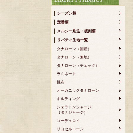
シーズン柄
定番柄
メルシー別注・復刻柄
リバティ生地一覧
タナローン（国産）
タナローン（無地）
タナローン（チェック）
ラミネート
帆布
オーガニックタナローン
キルティング
シェラトンジャージ
（タナジャージ）
コーデュロイ
リヨセルローン