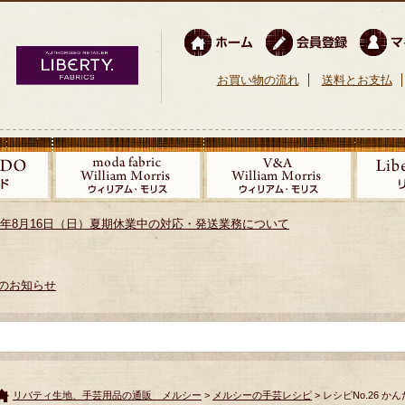
お買い物の流れ
送料とお支払
026年8月16日（日）夏期休業中の対応・発送業務について
のお知らせ
リバティ生地、手芸用品の通販 メルシー
>
メルシーの手芸レシピ
> レシピNo.26 