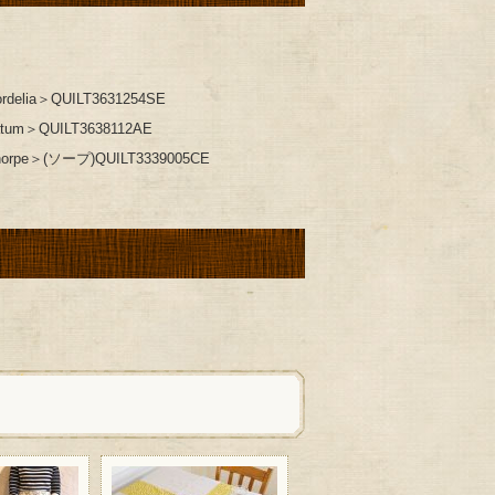
a＞QUILT3631254SE
QUILT3638112AE
(ソープ)QUILT3339005CE