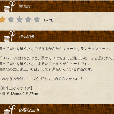
難易度
作品紹介
切って周りを縫うだけでできるかんたんキュートなランチョンマット。
『リバティは好きだけど、手づくりはちょっと難しいな…』と思われて
切って周りを縫うだけ。まるいフォルムがキュートです。
簡単なのに出来上がりはとっても満足いただける作品です。
これをきっかけに“手づくり”をはじめてみませんか？
【出来上がりサイズ】
・横 約42cm×縦 約27cm
必要な生地