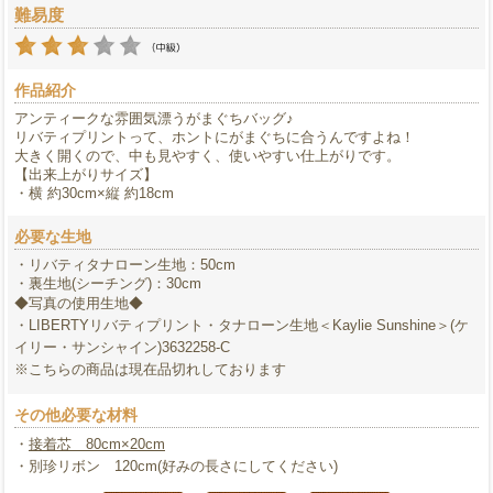
難易度
作品紹介
アンティークな雰囲気漂うがまぐちバッグ♪
リバティプリントって、ホントにがまぐちに合うんですよね！
大きく開くので、中も見やすく、使いやすい仕上がりです。
【出来上がりサイズ】
・横 約30cm×縦 約18cm
必要な生地
・リバティタナローン生地：50cm
・裏生地(シーチング)：30cm
◆写真の使用生地◆
・LIBERTYリバティプリント・タナローン生地＜Kaylie Sunshine＞(ケ
イリー・サンシャイン)3632258-C
※こちらの商品は現在品切れしております
その他必要な材料
・
接着芯 80cm×20cm
・別珍リボン 120cm(好みの長さにしてください)