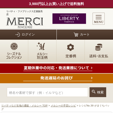
3,980円以上お買い上げで送料無料
リバティ・ファブリックス正規販売
店
ログイン
カート
リバティなど生地の通販・メルシー TOP
>
メルシーの手芸レシピ
> レシピNo.39 がまぐちバッ
グ