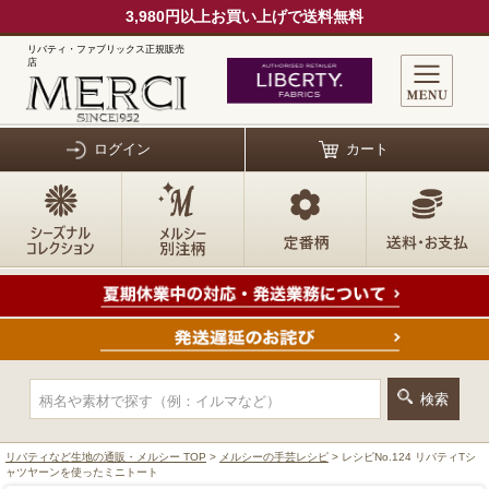
3,980円以上お買い上げで送料無料
リバティ・ファブリックス正規販売
店
ログイン
カート
リバティなど生地の通販・メルシー TOP
>
メルシーの手芸レシピ
> レシピNo.124 リバティTシ
ャツヤーンを使ったミニトート