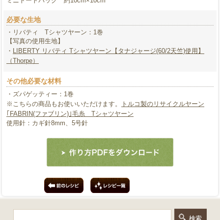
ミニトートバッグ 約10cm×10cm
必要な生地
・リバティ Tシャツヤーン：1巻
【写真の使用生地】
・
LIBERTY リバティ Tシャツヤーン【タナジャージ(60/2天竺)使用】
（Thorpe）
その他必要な材料
・ズパゲッティー：1巻
※こちらの商品もお使いいただけます。
トルコ製のリサイクルヤーン
｢FABRIN(ファブリン)｣毛糸 Tシャツヤーン
使用針：カギ針8mm、5号針