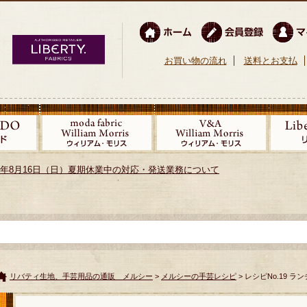
お買い物の流れ
送料とお支払
026年8月16日（日）夏期休業中の対応・発送業務について
リバティ生地、手芸用品の通販 メルシー
>
メルシーの手芸レシピ
> レシピNo.19 