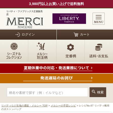
3,980円以上お買い上げで送料無料
リバティ・ファブリックス正規販売
店
ログイン
カート
リバティなど生地の通販・メルシー TOP
>
メルシーの手芸レシピ
> レシピNo.67 リバティ帆布
のボストンバッグ