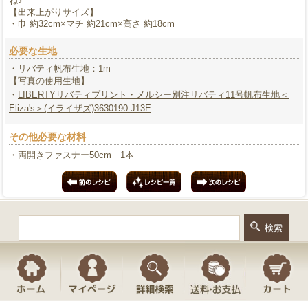
ね♪
【出来上がりサイズ】
・巾 約32cm×マチ 約21cm×高さ 約18cm
必要な生地
・リバティ帆布生地：1m
【写真の使用生地】
・
LIBERTYリバティプリント・メルシー別注リバティ11号帆布生地＜
Eliza's＞(イライザズ)3630190-J13E
その他必要な材料
・両開きファスナー50cm 1本