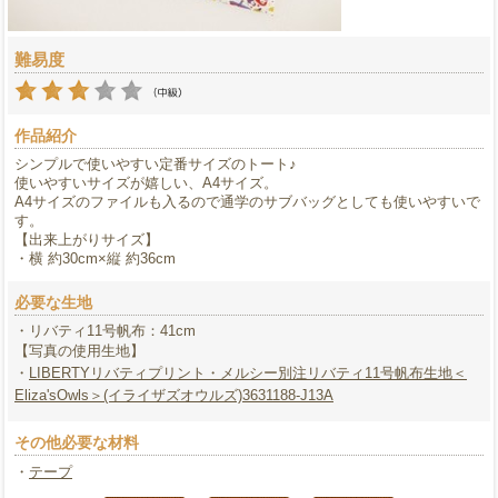
難易度
作品紹介
シンプルで使いやすい定番サイズのトート♪
使いやすいサイズが嬉しい、A4サイズ。
A4サイズのファイルも入るので通学のサブバッグとしても使いやすいで
す。
【出来上がりサイズ】
・横 約30cm×縦 約36cm
必要な生地
・リバティ11号帆布：41cm
【写真の使用生地】
・
LIBERTYリバティプリント・メルシー別注リバティ11号帆布生地＜
Eliza'sOwls＞(イライザズオウルズ)3631188-J13A
その他必要な材料
・
テープ