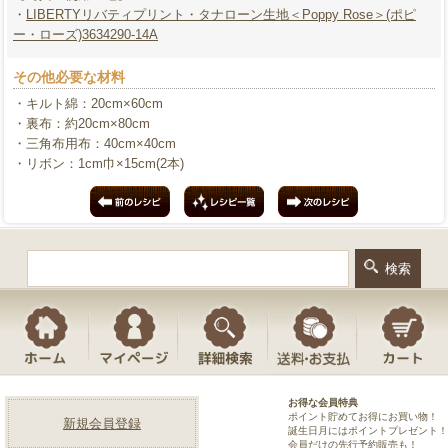
・
LIBERTYリバティプリント・タナローン生地＜Poppy Rose＞(ポピ
ー・ローズ)3634290-14A
その他必要な材料
・キルト綿：20cm×60cm
・裏布：約20cm×80cm
・三角布用布：40cm×40cm
・リボン：1cm巾×15cm(2本)
お得な会員特典
ポイント貯めてお得にお買い物！
新規会員登録
誕生日月にはポイントプレゼント！
会員だけの先行予約販売も！