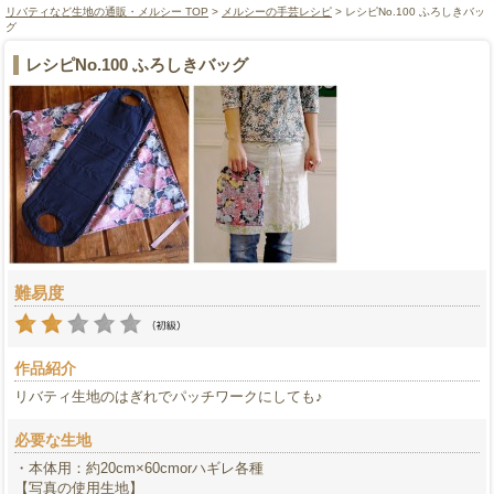
リバティなど生地の通販・メルシー TOP
>
メルシーの手芸レシピ
> レシピNo.100 ふろしきバッ
グ
レシピNo.100 ふろしきバッグ
難易度
作品紹介
リバティ生地のはぎれでパッチワークにしても♪
必要な生地
・本体用：約20cm×60cmorハギレ各種
【写真の使用生地】