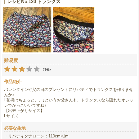
レシピNo.120 トランクス
難易度
作品紹介
バレンタインや父の日のプレゼントにリバティでトランクスを作りませ
んか♪
｢花柄はちょっと。。｣というお父さんも、トランクスなら隠れたオシャ
レでかっこいいですね♪
【出来上がりサイズ】
Lサイズ
必要な生地
・リバティタナローン：110cm×1m