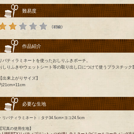
難易度
作品紹介
リバティラミネートを使ったおしりふきポーチ。
おしりふきやウェットシート等の取り出し口につけて使うプラスチック製
【出来上がりサイズ】
約21cm×11cm
必要な生地
・リバティラミネート：タテ34.5cm×ヨコ24.5cm
【写真の使用生地】
・
LIBERTYリバティプリント・つや消しラミネート(ビニールコーティング生地)＜To