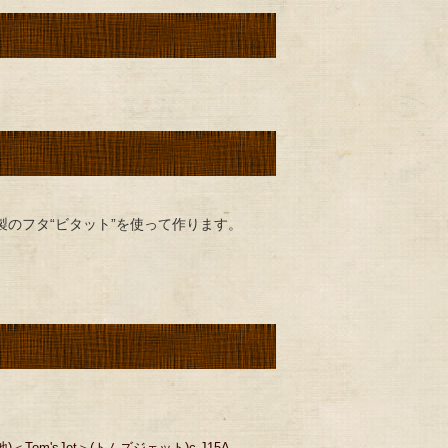
のフタ“ビタット”を使って作ります。
m'sJet＞(トムズジェット)c-J15A