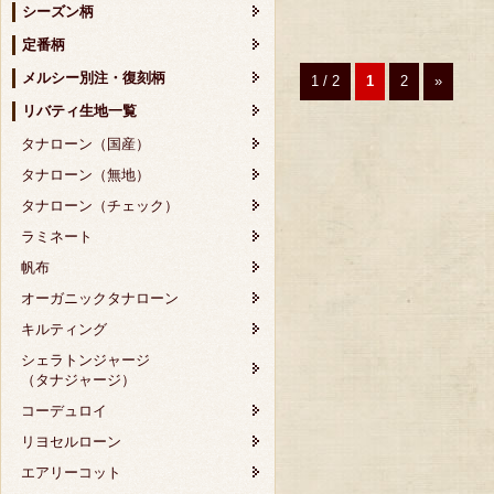
シーズン柄
定番柄
メルシー別注・復刻柄
1 / 2
1
2
»
リバティ生地一覧
タナローン（国産）
タナローン（無地）
タナローン（チェック）
ラミネート
帆布
オーガニックタナローン
キルティング
シェラトンジャージ
（タナジャージ）
コーデュロイ
リヨセルローン
エアリーコット