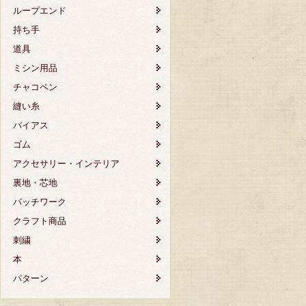
ループエンド
持ち手
道具
ミシン用品
チャコペン
縫い糸
バイアス
ゴム
アクセサリー・インテリア
裏地・芯地
パッチワーク
クラフト商品
刺繍
本
パターン