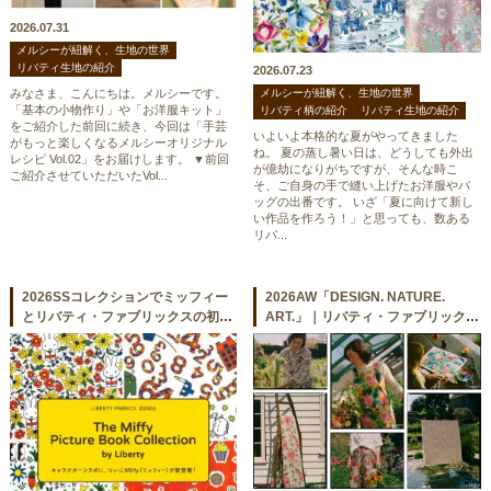
2026.07.31
メルシーが紐解く、生地の世界
リバティ生地の紹介
2026.07.23
みなさま、こんにちは。メルシーです。
メルシーが紐解く、生地の世界
「基本の小物作り」や「お洋服キット」
リバティ柄の紹介
リバティ生地の紹介
をご紹介した前回に続き、今回は「手芸
いよいよ本格的な夏がやってきました
がもっと楽しくなるメルシーオリジナル
ね。 夏の蒸し暑い日は、どうしても外出
レシピ Vol.02」をお届けします。 ▼前回
が億劫になりがちですが、そんな時こ
ご紹介させていただいたVol...
そ、ご自身の手で縫い上げたお洋服やバ
ッグの出番です。 いざ「夏に向けて新し
い作品を作ろう！」と思っても、数ある
リバ...
2026SSコレクションでミッフィー
2026AW「DESIGN. NATURE.
とリバティ・ファブリックスの初コ
ART.」｜リバティ・ファブリックス
ラボが実現！
の真髄に迫るコレクション