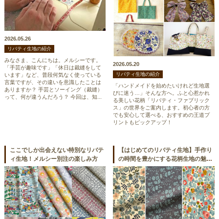
2026.05.26
リバティ生地の紹介
みなさま、こんにちは。メルシーです。
2026.05.20
「手芸が趣味です」「休日は裁縫をして
リバティ生地の紹介
います」など、普段何気なく使っている
言葉ですが、その違いを意識したことは
「ハンドメイドを始めたいけれど生地選
ありますか？ 手芸とソーイング（裁縫）
びに迷う…」そんな方へ。ふと心惹かれ
って、何が違うんだろう？ 今回は、知...
る美しい花柄「リバティ・ファブリック
ス」の世界をご案内します。初心者の方
でも安心して選べる、おすすめの王道プ
リントもピックアップ！
ここでしか出会えない特別なリバテ
【はじめてのリバティ生地】手作り
ィ生地！メルシー別注の楽しみ方
の時間を豊かにする花柄生地の魅力
と、定番プリント