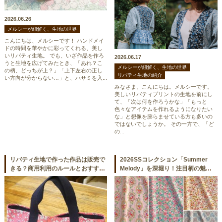
2026.06.26
メルシーが紐解く、生地の世界
こんにちは、メルシーです！ ハンドメイ
ドの時間を華やかに彩ってくれる、美し
いリバティ生地。 でも、いざ作品を作ろ
2026.06.17
うと生地を広げてみたとき、「あれ？こ
メルシーが紐解く、生地の世界
の柄、どっちが上？」「上下左右の正し
リバティ生地の紹介
い方向が分からない…」と、ハサミを入...
みなさま、こんにちは。メルシーです。
美しいリバティプリントの生地を前にし
て、「次は何を作ろうかな」「もっと
色々なアイテムを作れるようになりたい
な」と想像を膨らませている方も多いの
ではないでしょうか。 その一方で、「ど
の...
リバティ生地で作った作品は販売で
2026SSコレクション「Summer
きる？商用利用のルールとおすすめ
Melody」を深堀り！注目柄の魅力
活用術
をご紹介