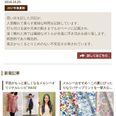
2016.10.25
2017年春夏柄
思い出を記した日記が、
人里離れて暮らす孤独な時間を記録しています。
打ち付ける波や天体の動きまでもがページに記載され、
遠く離れた海では繊細なボトルが永遠に浮き沈みを繰り返します。
瞑想的であり概念的。
孤立からくるとりとめのない不安定さが表されています。
新着記事
手芸がもっと楽しくなるメルシーオ
メルシーおすすめ！この夏にぴった
リジナルレシピ Vol.02
りなリバティプリントを一挙大公
開！