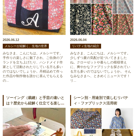
2026.06.12
2026.06.04
メルシーが紐解く、生地の世界
リバティ生地の紹介
みなさま、こんにちは。メルシーです。
みなさま、こんにちは。メルシーです。
手作りの楽しさに魅了され、ご自身のブ
少しずつ夏の気配が近づいてきました
ランドを立ち上げたり、ハンドメイド作
ね。クローゼットや暮らしの模様替え
家として活動されたりしている方も多い
に、爽やかなファブリックを探されてい
のではないでしょうか。丹精込めて作っ
る方も多いのではないでしょうか。 そん
た作品や制作物を誰かに喜んでもらえる
なみなさまへ、ときめくニュースです！
の...
リ...
ソーイング（裁縫）と手芸の違いと
シーン別・用途別で楽しむリバテ
は？歴史から紐解く仕立てる楽しみ
ィ・ファブリックス活用術
方