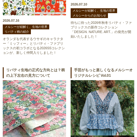
2026.07.10
メルシーが紐解く、生地の世界
メルシーからのお知らせ
2026.07.16
待ちに待った2026年秋冬リバティ・ファ
メルシーが紐解く、生地の世界
ブリックスの新作コレクション
リバティ柄の紹介
「DESIGN. NATURE. ART.」の発売が開
始いたしました！
オランダを代表するウサギのキャラクタ
ー「ミッフィー」とリバティ・ファブリ
ックスの初コラボとなる2026SSコレクシ
ョンが、新しく仲間入りしました！
リバティ生地の正式な方向とは？柄
手芸がもっと楽しくなるメルシーオ
の上下左右の見方について
リジナルレシピ Vol.01