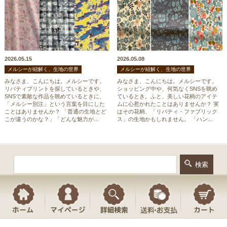
2026.05.15
2026.05.08
メルシーが紐解く、生地の世界
メルシーが紐解く、生地の世界
みなさま、こんにちは。メルシーです。
みなさま、こんにちは。メルシーです。
リバティプリントを探しているときや、
ショッピング中や、何気なくSNSを眺め
SNSで素敵な作品を眺めているときに、
ているとき。ふと、美しい花柄のアイテ
「メルシー別注」という言葉を目にした
ムに心惹かれたことはありませんか？ 実
ことはありませんか？ 「普通の生地とど
はその花柄、「リバティ・ファブリック
こが違うのかな？」「どんな魅力が...
ス」の生地かもしれません。 「ハン...