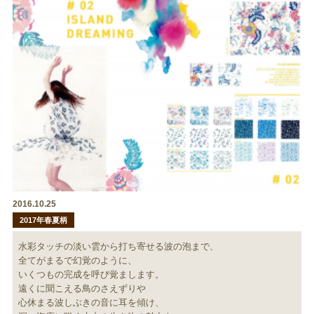
2016.10.25
2017年春夏柄
水彩タッチの淡い雲から打ち寄せる波の泡まで、
全てがまるで幻覚のように、
いくつもの完成を呼び覚まします。
遠くに聞こえる鳥のさえずりや
心休まる波しぶきの音に耳を傾け、