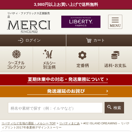
3,980円以上お買い上げで送料無料
リバティ・ファブリックス正規販売
店
ログイン
カート
リバティなど生地の通販・メルシー TOP
>
リバティまにあ
> #02 ISLAND DREAMING – リバテ
ィプリント2017年春夏柄デザインストーリー