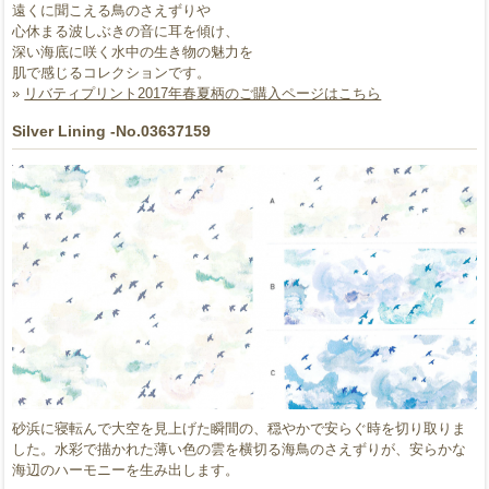
遠くに聞こえる鳥のさえずりや
心休まる波しぶきの音に耳を傾け、
深い海底に咲く水中の生き物の魅力を
肌で感じるコレクションです。
»
リバティプリント2017年春夏柄のご購入ページはこちら
Silver Lining -No.03637159
砂浜に寝転んで大空を見上げた瞬間の、穏やかで安らぐ時を切り取りま
した。水彩で描かれた薄い色の雲を横切る海鳥のさえずりが、安らかな
海辺のハーモニーを生み出します。