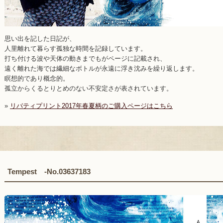
思い出を記した日記が、
人里離れて暮らす孤独な時間を記録しています。
打ち付ける波や天体の動きまでもがページに記載され、
遠く離れた海では繊細なボトルが永遠に浮き沈みを繰り返します。
瞑想的であり概念的。
孤立からくるとりとめのない不安定さが表されています。
»
リバティプリント2017年春夏柄のご購入ページはこちら
Tempest -No.03637183