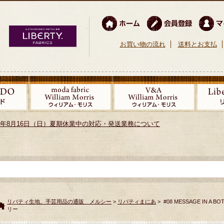
お買い物の流れ
送料とお支払
026年8月16日（日）夏期休業中の対応・発送業務について
リバティ生地、手芸用品の通販 メルシー
>
リバティまにあ
> #08 MESSAGE IN 
リー