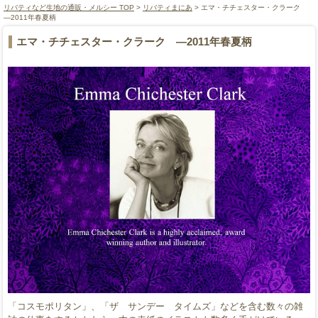
リバティなど生地の通販・メルシー TOP
>
リバティまにあ
> エマ・チチェスター・クラーク
―2011年春夏柄
エマ・チチェスター・クラーク ―2011年春夏柄
「コスモポリタン」、「ザ サンデー タイムズ」などを含む数々の雑