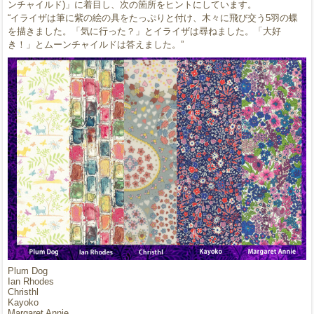
ンチャイルド)」に着目し、次の箇所をヒントにしています。
“イライザは筆に紫の絵の具をたっぷりと付け、木々に飛び交う5羽の蝶
を描きました。「気に行った？」とイライザは尋ねました。「大好
き！」とムーンチャイルドは答えました。”
Plum Dog
Ian Rhodes
Christhl
Kayoko
Margaret Annie