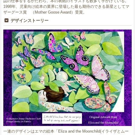
誌の仕事をするかたわら、本の表紙のイラストも数多く手がけている。
1998年、児童向け絵本の業界に登場した最も期待のできる新星としてマ
ザーグース賞 （Mother Goose Award）受賞。
デザインストーリー
一連のデザインはエマの絵本「Eliza and the Moonchild(イライザとムー