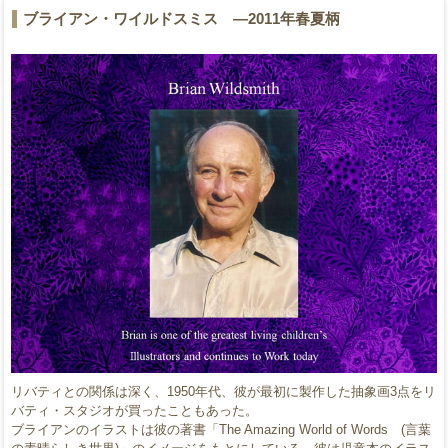
ブライアン・ワイルドスミス ―2011年春夏柄
リバティとの関係は深く、1950年代、彼が最初に製作した抽象画3点をリ
バティ・スタジオが買ったこともあった。
ブライアンのイラストは彼の著書「The Amazing World of Words (言葉