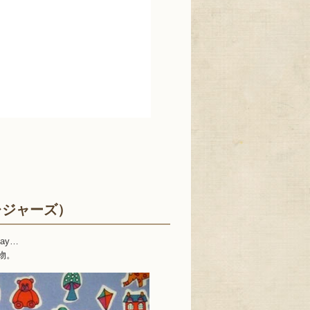
・トレジャーズ）
play…
物。