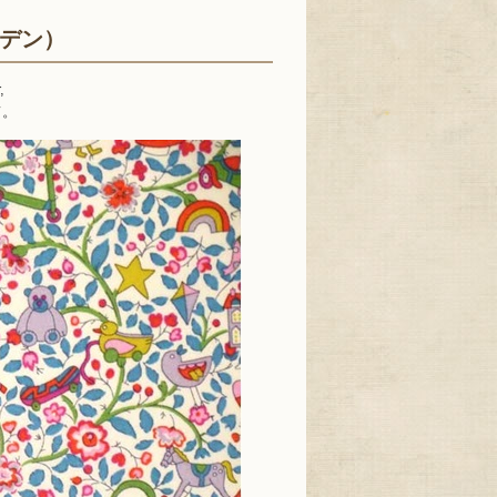
ーデン）
,
て。