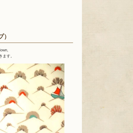
ップ）
down,
きます。