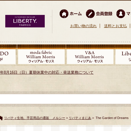
お買い物の流れ
送料とお支払
026年8月16日（日）夏期休業中の対応・発送業務について
リバティ生地、手芸用品の通販 メルシー
>
リバティまにあ
> The Garden of Dream