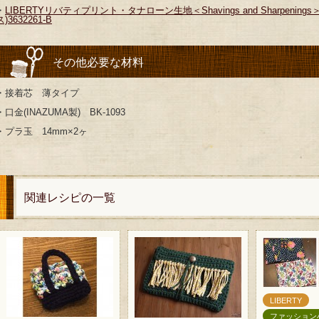
・
LIBERTYリバティプリント・タナローン生地＜Shavings and Sharpe
ス)3632261-B
その他必要な材料
・接着芯 薄タイプ
・口金(INAZUMA製) BK-1093
・プラ玉 14mm×2ヶ
関連レシピの一覧
LIBERTY
ファッション