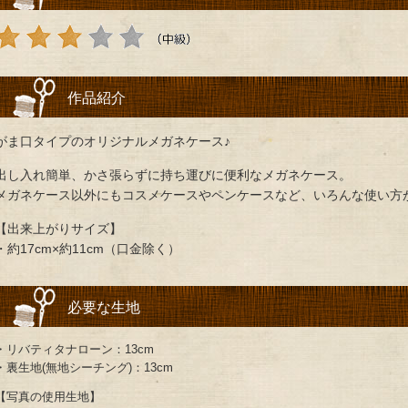
作品紹介
がま口タイプのオリジナルメガネケース♪
出し入れ簡単、かさ張らずに持ち運びに便利なメガネケース。
メガネケース以外にもコスメケースやペンケースなど、いろんな使い方
【出来上がりサイズ】
・約17cm×約11cm（口金除く）
必要な生地
・リバティタナローン：13cm
・裏生地(無地シーチング)：13cm
【写真の使用生地】