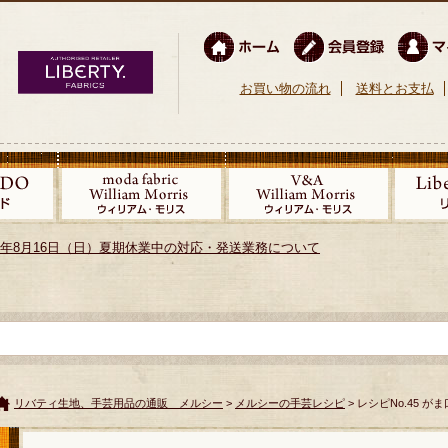
お買い物の流れ
送料とお支払
026年8月16日（日）夏期休業中の対応・発送業務について
リバティ生地、手芸用品の通販 メルシー
>
メルシーの手芸レシピ
> レシピNo.45 