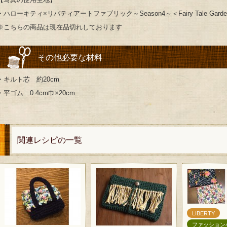
・ハローキティ×リバティアートファブリック～Season4～＜Fairy Tale Gard
※こちらの商品は現在品切れしております
その他必要な材料
・キルト芯 約20cm
・平ゴム 0.4cm巾×20cm
関連レシピの一覧
LIBERTY
ファッション