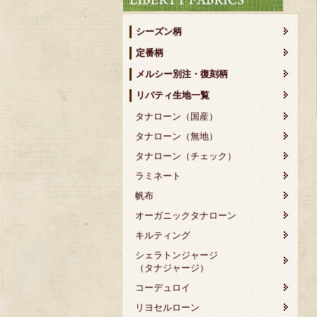
シーズン柄
定番柄
メルシー別注・復刻柄
リバティ生地一覧
タナローン（国産）
タナローン（無地）
タナローン（チェック）
ラミネート
帆布
オーガニックタナローン
キルティング
シェラトンジャージ
（タナジャージ）
コーデュロイ
リヨセルローン