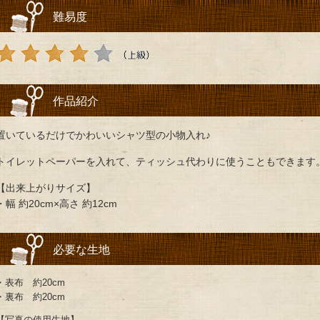
難易度
作品紹介
置いているだけでかわいいシャツ型の小物入れ♪
トイレットペーパーを入れて、ティッシュ代わりに使うこともできます
【出来上がりサイズ】
・幅 約20cm×高さ 約12cm
必要な生地
・表布 約20cm
・裏布 約20cm
【写真の使用生地】