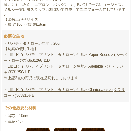
胸元にもちろん、エプロン、バッグにつけるだけで一気にゴージャス。
メルシー実店舗スタッフも柄違いで作成してユニフォームにしています
♪
【出来上がりサイズ】
・横 約15cm×縦 約18cm
必要な生地
・リバティタナローン生地：20cm
【写真の使用生地】
・LIBERTYリバティプリント・タナローン生地＜Paper Roses＞(ペーパ
ー・ロージズ)3631266-11D
・LIBERTYリバティプリント・タナローン生地＜Adelajda＞(アデラジ
ャ)3631256-11B
※上記2点の商品は現在品切れしております
・
LIBERTYリバティプリント・タナローン生地＜Clarricoates＞(クラリ
コート)3632156-B
その他必要な材料
・薄芯 10cm
・造花ピン