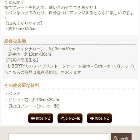
ませんか？
布でプレートを包んで、縫い合わせてできあがり！
リボンをつけてみたり、自分なりにアレンジするとさらに楽しいですよ
♪
【出来上がりサイズ】
・約10cm×約7cm
必要な生地
・リバティタナローン 約13cm×30cm
・裏生地 約13cm×30cm
【写真の使用生地】
・LIBERTYリバティプリント・タナローン生地＜Cars＞カーズ(レッド)
※こちらの商品は現在品切れしております
その他必要な材料
・ボンド
・ドミット芯 約13cm×30cm
・貝の口プレート(クロバー製)