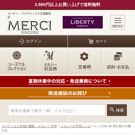
3,980円以上お買い上げで送料無料
リバティ・ファブリックス正規販売
店
ログイン
カート
リバティなど生地の通販・メルシー TOP
>
メルシーの手芸レシピ
> レシピNo.44 貝の形の小物
入れ