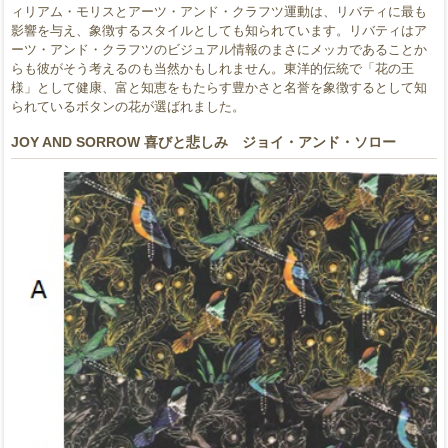
ィリアム・モリスとアーツ・アンド・クラフツ運動は、リバティに最も
影響を与え、象徴するスタイルとしても知られています。リバティはア
ーツ・アンド・クラフツのビジュアル情報のまさにメッカであることか
らも彼がそう考えるのも当然かもしれません。東洋的伝統で「花の王
様」として健康、富と知恵をもたらす豊かさと名誉を象徴するとして知
られているボタンの花が選ばれました。
JOY AND SORROW 喜びと悲しみ ジョイ・アンド・ソロー