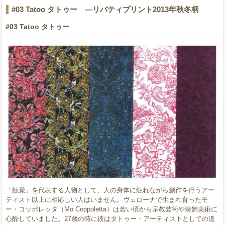
#03 Tatoo タトゥー ―リバティプリント2013年秋冬柄
#03 Tatoo タトゥー
「触覚」を代表する人物として、人の身体に触れながら創作を行うアー
ティスト以上に相応しい人はいません。ヴェローナで生まれ育ったモ
ー・コッポレッタ（Mo Coppoletta）は若い頃から宗教芸術や装飾美術に
心酔していました。27歳の時に彼はタトゥー・アーティストとしての道