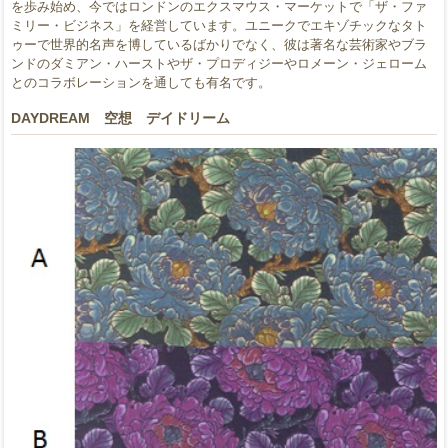
を歩み始め、今ではロンドンのエクスマウス・マーケットで「ザ・ファ
ミリー・ビジネス」を経営しています。ユニークでエキゾチックなタト
ゥーで世界的名声を博しているばかりでなく、彼は著名な芸術家やブラ
ンドのダミアン・ハーストやザ・プロディジーやロメーン・ジェローム
とのコラボレーションを通しても有名です。
DAYDREAM 空想 デイドリーム