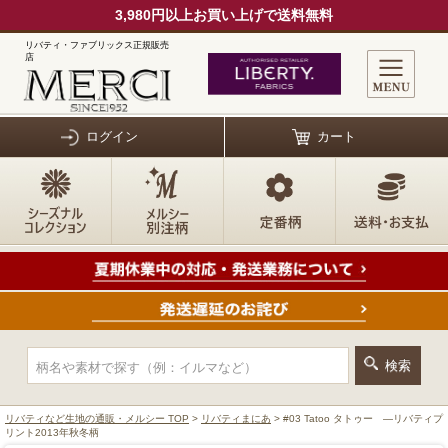
3,980円以上お買い上げで送料無料
リバティ・ファブリックス正規販売
店
ログイン
カート
リバティなど生地の通販・メルシー TOP
>
リバティまにあ
> #03 Tatoo タトゥー ―リバティプ
リント2013年秋冬柄