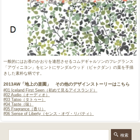
一般的にはお香のかおりを連想させるコムデギャルソンのフレグランス
「アヴィニヨン」をヒントにサンダルウッド（ビャクダン）の葉を手描
きした素朴な柄です。
2013AW「地上の楽園」 その他のデザインストーリーはこちら
#01 Iceland First Seen（初めて見るアイスランド）
#02 Audio（オーディオ）
#03 Tatoo（タトゥー）
#04 Taste（味）
#05 Fragrance（香り）
#06 Sense of Liberty（センス・オヴ・リバティ）