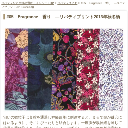
リバティなど生地の通販・メルシー TOP
>
リバティまにあ
> #05 Fragrance 香り ―リバテ
ィプリント2013年秋冬柄
#05 Fragrance 香り ―リバティプリント2013年秋冬柄
匂いの微粒子は鼻腔を通過し神経細胞に到達すると、まるで鍵が鍵穴に
はいるように、そこにぴったりと結合します。一度脳が嗅神経を通じて