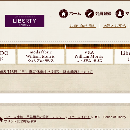
お買い物の流れ
送料とお支払
026年8月16日（日）夏期休業中の対応・発送業務について
リバティ生地、手芸用品の通販 メルシー
>
リバティまにあ
> #06 Sense of 
プリント2013年秋冬柄