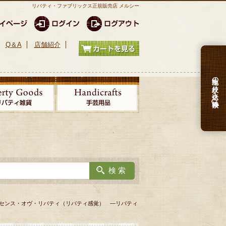
リバティ・ファブリックス正規販売店 メルシー
Q＆A
店舗紹介
生地の絞り込み検索
Liberty センス・オヴ・リバティ（リバティ感覚） ―リバティ