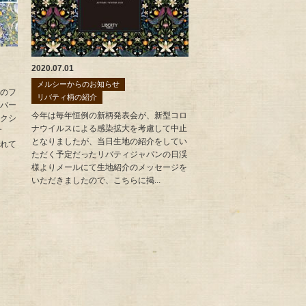
2020.07.01
メルシーからのお知らせ
のフ
リバティ柄の紹介
バー
今年は毎年恒例の新柄発表会が、新型コロ
クシ
ナウイルスによる感染拡大を考慮して中止
す
となりましたが、当日生地の紹介をしてい
れて
ただく予定だったリバティジャパンの日渓
様よりメールにて生地紹介のメッセージを
いただきましたので、こちらに掲...