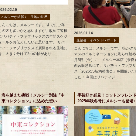
2026.02.19
メルシーが紐解く、生地の世界
こんにちは、メルシーです。 すでにご存
じの方も多いかと思いますが、改めて皆様
2026.01.14
にリバティ・ファブリックスの年間スケジ
座談会・イベントレポート
ュールをお伝えしたいと思います。 リバ
ティ・ファブリックスで展開される生地に
こんにちは、メルシーです。 街がク
は、大きく分けて2つの軸があり...
マスのイルミネーションに彩られ始め
月5日（金）に、メルシー本店（奈良
西宮阪急店にて、リバティ・ファブリ
ス「2026SS新柄発表会」を開催いた
した！ 今回はリバティジ...
海を越えた挑戦！メルシー別注「中
手芸好き必見！コットンフレン
東コレクション」に込めた想い
2025年秋冬号にメルシーも登場♪