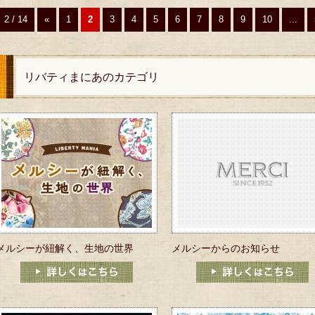
2 / 14
«
1
2
3
4
5
6
7
8
9
10
...
リバティまにあのカテゴリ
メルシーが紐解く、生地の世界
メルシーからのお知らせ