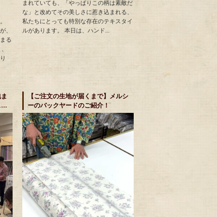
まれていても、「やっぱりこの柄は素敵だ
な」と改めてその美しさに惹き込まれる、
私たちにとっても特別な存在のテキスタイ
。
ルがあります。 本日は、ハンド...
が、
まる
と、
り
包ま
【ご注文の生地が届くまで】メルシ
ス
ーのバックヤードのご紹介！