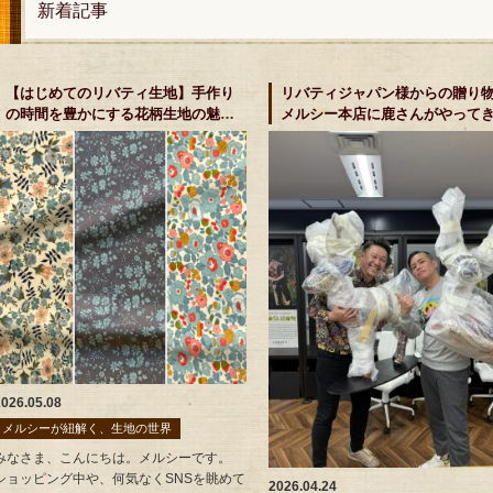
新着記事
【はじめてのリバティ生地】手作り
リバティジャパン様からの贈り
の時間を豊かにする花柄生地の魅力
メルシー本店に鹿さんがやって
と、定番プリント
した！
2026.05.08
メルシーが紐解く、生地の世界
みなさま、こんにちは。メルシーです。
ショッピング中や、何気なくSNSを眺めて
2026.04.24