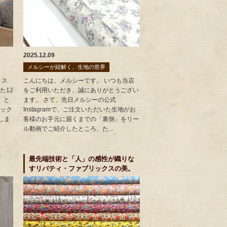
2025.12.09
メルシーが紐解く、生地の世界
リス
こんにちは、メルシーです。 いつも当店
た12
をご利用いただき、誠にありがとうござい
）と
ます。 さて、先日メルシーの公式
ック
Instagramで、ご注文いただいた生地がお
しま
客様のお手元に届くまでの「裏側」をリー
ル動画でご紹介したところ、た...
ド
最先端技術と「人」の感性が織りな
すリバティ・ファブリックスの美。