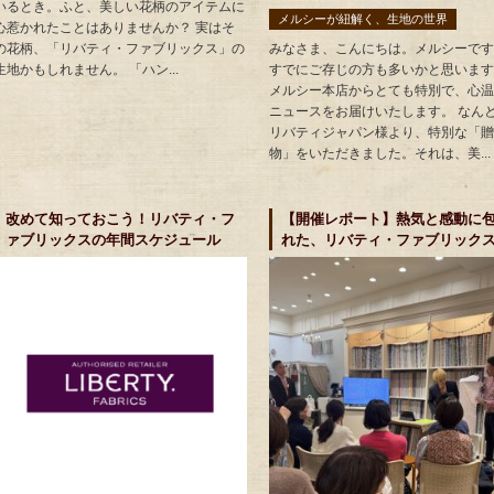
いるとき。ふと、美しい花柄のアイテムに
メルシーが紐解く、生地の世界
心惹かれたことはありませんか？ 実はそ
の花柄、「リバティ・ファブリックス」の
みなさま、こんにちは。メルシーです
生地かもしれません。 「ハン...
すでにご存じの方も多いかと思います
メルシー本店からとても特別で、心温
ニュースをお届けいたします。 なん
リバティジャパン様より、特別な「贈
物」をいただきました。それは、美...
改めて知っておこう！リバティ・フ
【開催レポート】熱気と感動に
ァブリックスの年間スケジュール
れた、リバティ・ファブリック
「2026SS新柄発表会」