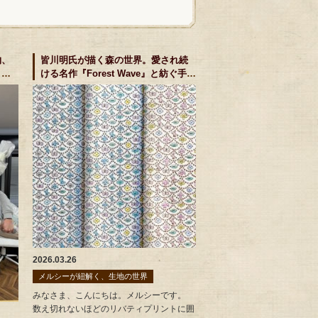
物、
皆川明氏が描く森の世界。愛され続
きま
ける名作『Forest Wave』と紡ぐ手作
りの時間
2026.03.26
メルシーが紐解く、生地の世界
みなさま、こんにちは。メルシーです。
数え切れないほどのリバティプリントに囲