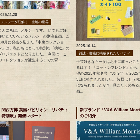
2025.11.28
メルシーが紐解く、生地の世界
こんにちは、メルシーです。 いつもご好
評いただいているメルシーの別注企画。こ
の8月に発売を迎えた「中東コレクショ
2025.10.14
ン」は、私たちにとって特別な「挑戦」の
雑誌・書籍に掲載されたリバティ
プロジェクトとなりました。 今回は、こ
のコレクションが誕生するまでの背...
手芸好きなら一度はお手に取ったこと
るはず！ 『コットンフレンド』から
望の2025年秋冬号（Vol.94）が2025
5日に発売されました。 皆様はもうお
になられましたか？ 見ごたえのある
画...
関西万博 英国パビリオン「リバティ
新ブランド「V&A William Morr
特別展」開催レポート
のご紹介