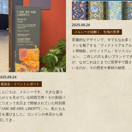
2025.08.26
メルシーが紐解く、生地の世界
普遍的なデザインで、今でもなお多く
ァンを魅了する「ヴィクトリア＆アル
ト博物館」のウィリアム・モリスコレ
ョン。 ご存じの方も多いブランドで
が、なぜこれほどまでに世界中で愛さ
いるのか、その歴史や素材の秘密、...
2025.09.24
座談会・イベントレポート
こんにちは、メルシーです。 大きな盛り
上がりを見せている関西万博！その英国パ
ビリオンで先日まで開催されていた特別展
「I AM. WE ARE. LIBERTY.」へ、私たちも
足を運びました。 ロンドンの本店から巡
回してき...