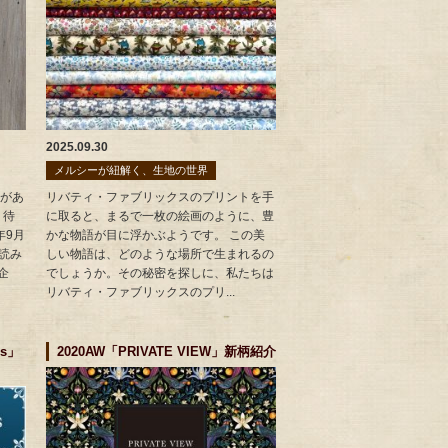
2025.09.30
メルシーが紐解く、生地の世界
があ
リバティ・ファブリックスのプリントを手
、待
に取ると、まるで一枚の絵画のように、豊
年9月
かな物語が目に浮かぶようです。 この美
読み
しい物語は、どのような場所で生まれるの
企
でしょうか。その秘密を探しに、私たちは
リバティ・ファブリックスのプリ...
is」
2020AW「PRIVATE VIEW」新柄紹介